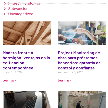
Project Monitoring
Subvenciones
Uncategorized
Madera frente a
Project Monitoring de
hormigón: ventajas en la
obra para préstamos
edificación
bancarios: garantía de
contemporánea
control y confianza
mayo 11, 2026
septiembre 4, 2025
Leer más »
Leer más »