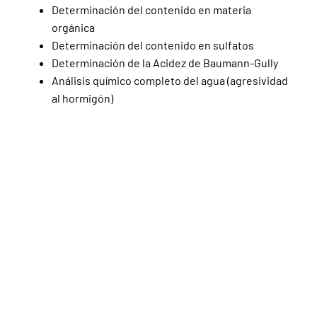
Determinación del contenido en materia
orgánica
Determinación del contenido en sulfatos
Determinación de la Acidez de Baumann-Gully
Análisis químico completo del agua (agresividad
al hormigón)
¿Por qué elegir a cerQuo
Edificación?
Si buscas un
laboratorio de geotecnia
que garantice la seguridad y calidad de
tus proyectos, no dudes en
contactarnos. Estamos aquí para
asegurar el éxito de tus construcciones.