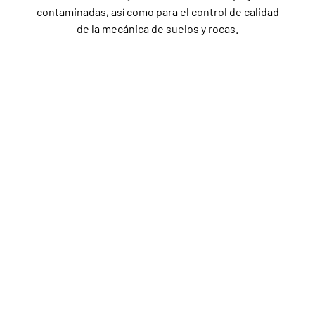
contaminadas, así como para el control de calidad
de la mecánica de suelos y rocas.
¿Para qué sirven los Ensayos
geotécnicos?
Los
ensayos de geotecnia
son esenciales para evaluar
las propiedades texturales, químicas, de resistencia y
deformacionales de suelos y rocas. Estos ensayos
proporcionan información crucial para entender cómo
se comportarán estos materiales bajo diferentes
condiciones.
La clasificación y agrupación de suelos y rocas se
realiza en función de sus características geotécnicas,
como suelos cohesivos, suelos granulares, rocas
blandas, rocas duras, suelos yesíferos, arcillas