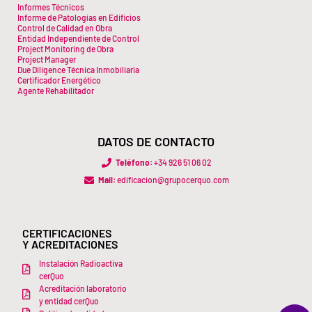
Informes Técnicos
Informe de Patologías en Edificios
Control de Calidad en Obra
Entidad Independiente de Control
Project Monitoring de Obra
Project Manager
Due Diligence Técnica Inmobiliaria
Certificador Energético
Agente Rehabilitador
DATOS DE CONTACTO
Teléfono:
+34 926 51 06 02
Mail:
edificacion@grupocerquo.com
CERTIFICACIONES
Y ACREDITACIONES
Instalación Radioactiva
cerQuo
Acreditación laboratorio
y entidad cerQuo