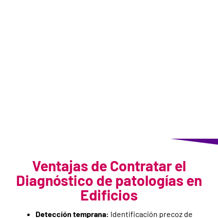
las lesiones
Valoración del alcance de los daños
Reportaje fotográfico acreditativo
Mediciones y presupuesto necesario para la
reparación
Nuestro proceso asegura que los informes
técnicos sean precisos y útiles para cualquier tipo
de reclamación legal.
Ventajas de Contratar el
Diagnóstico de patologías en
Edificios
Detección temprana:
Identificación precoz de