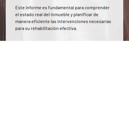
Este informe es fundamental para comprender
el estado real del inmueble y planificar de
manera eficiente las intervenciones necesarias
para su rehabilitación efectiva.
Informes Periciales de Patologías
Constructivas para Uso Judicial
También disponemos de los conocimientos
necesarios para que nuestro equipo de profesionales
cualificados redacte informes periciales sobre las
lesiones de una construcción y puedan ser utilizados
en reclamaciones judiciales. El informe pericial de
deficiencias incluye:
Diagnóstico del origen, causas y circunstancias de
los daños
Ensayos y pruebas para comprobar el alcance de