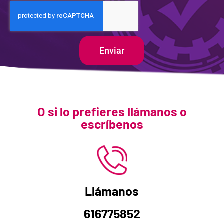
Enviar
O si lo prefieres llámanos o
escríbenos
Llámanos
616775852