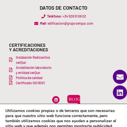
DATOS DE CONTACTO
Teléfono:
+34 926 51 06 02
Mail:
edificacion@grupocerquo.com
CERTIFICACIONES
Y ACREDITACIONES
Instalación Radioactiva
cerQuo
Acreditación laboratorio
y entidad cerQuo
Política de calidad
Certificado ISO 9001
Utilizamos cookies propias o de terceros que son necesarias
Aviso Legal y Política de Privacidad
para que nuestro sitio web funcione correctamente, pero
Política de cookies
también utilizamos cookies que nos ayudan a personalizar el
Condiciones generales
sitio web y que además nos permiten mostrarte publicidad
Únete a nosotros